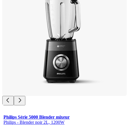
Philips Série 5000 Blender mixeur
Philips - Blender noir 2L, 1200W