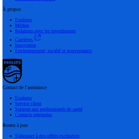
À propos
Explorer
Médias
Relations avec les investisseurs
Carrières
Innovation
Environnement, société et gouvernance
Contact de l’assistance
Explorer
Service client
Support aux professionels de santé
Contacts entreprise
Restez à jour
S'abonner à des offres exclusives