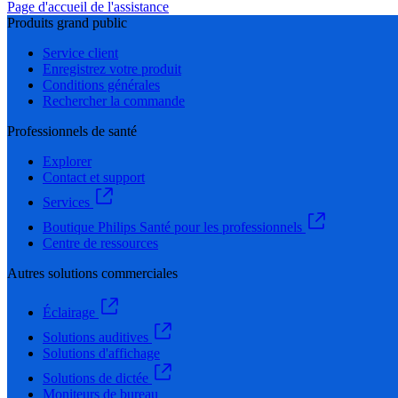
Page d'accueil de l'assistance
Produits grand public
Service client
Enregistrez votre produit
Conditions générales
Rechercher la commande
Professionnels de santé
Explorer
Contact et support
Services
Boutique Philips Santé pour les professionnels
Centre de ressources
Autres solutions commerciales
Éclairage
Solutions auditives
Solutions d'affichage
Solutions de dictée
Moniteurs de bureau