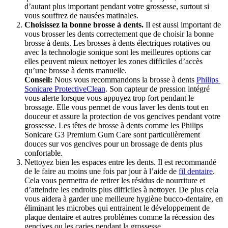
d’autant plus important pendant votre grossesse, surtout si 
vous souffrez de nausées matinales.
Choisissez la bonne brosse à dents.
 Il est aussi important de 
vous brosser les dents correctement que de choisir la bonne 
brosse à dents. Les brosses à dents électriques rotatives ou 
avec la technologie sonique sont les meilleures options car 
elles peuvent mieux nettoyer les zones difficiles d’accès 
qu’une brosse à dents manuelle.
Conseil:
 Nous vous recommandons la brosse à dents 
Philips 
Sonicare ProtectiveClean
. Son capteur de pression intégré 
vous alerte lorsque vous appuyez trop fort pendant le 
brossage. Elle vous permet de vous laver les dents tout en 
douceur et assure la protection de vos gencives pendant votre 
grossesse. Les têtes de brosse à dents comme les Philips 
Sonicare G3 Premium Gum Care sont particulièrement 
douces sur vos gencives pour un brossage de dents plus 
confortable.
Nettoyez bien les espaces entre les dents. Il est recommandé 
de le faire au moins une fois par jour à l’aide de 
fil dentaire
. 
Cela vous permettra de retirer les résidus de nourriture et 
d’atteindre les endroits plus difficiles à nettoyer. De plus cela 
vous aidera à garder une meilleure hygiène bucco-dentaire, en 
éliminant les microbes qui entrainent le développement de 
plaque dentaire et autres problèmes comme la récession des 
gencives ou les caries pendant la grossesse.