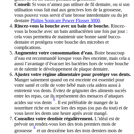
Conseil:
 Si vous n’aimez pas utiliser de fil dentaire, ou si son 
utilisation vous fait mal aux gencives lors de la grossesse, 
vous pouvez vous servir d’une brosse interdentaire ou du jet 
dentaire 
Philips Sonicare Power Flosser 3000
.
Rincez-vous la bouche avec un bain de bouche. 
Rincez-
vous la bouche avec un bain antibactérien une fois par jour : 
cela vous permettra de maintenir une bonne santé bucco-
dentaire et protègera votre bouche des microbes et 
complications. 
Augmentez votre consommation d’eau.
 Boire beaucoup 
d’eau est recommandé lorsque vous êtes enceinte, mais cela a 
aussi l’avantage d’évacuer les bactéries hors de votre bouche 
et de ralentir le développement de plaque dentaire. 
Ajustez votre régime alimentaire pour protéger vos dents.
Manger sainement quand on est enceinte est essentiel pour 
votre santé et celle de votre bébé mais cela aidera aussi à 
entretenir vos dents. Évitez de grignoter des aliments sucrés 
entre les repas, car ils représentent des menaces d’attaques 
6
acides sur vos dents 
. Il est préférable de manger de la 
nourriture riche en sucre lors des repas (ou pas du tout) et de 
vous laver les dents une heure après avoir mangé.
Consultez votre dentiste régulièrement.
 L’idéal est de 
prévoir un rendez-vous lors des trois premiers mois de 
4
grossesse 
 et un deuxième lors des trois derniers mois de 