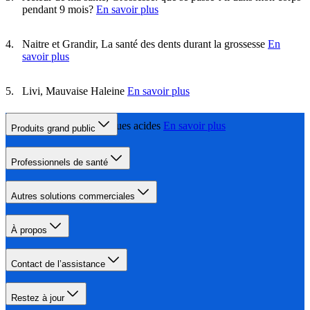
pendant 9 mois?
En savoir plus
Naitre et Grandir, La santé des dents durant la grossesse
En
savoir plus
Livi, Mauvaise Haleine
En savoir plus
Doctissimo, Les attaques acides
En savoir plus
Produits grand public
Professionnels de santé
Autres solutions commerciales
À propos
Contact de l’assistance
Restez à jour