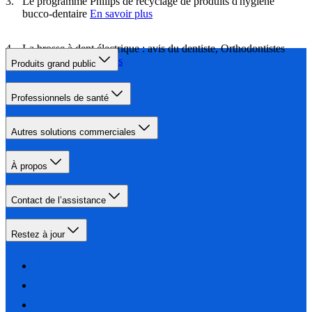
Le programme Philips de recyclage de produits d'hygiène
bucco-dentaire
En savoir plus
La brosse à dent électrique : avis du dentiste, Orthodontistes
puteaux
En savoir plus
Produits grand public
Professionnels de santé
Autres solutions commerciales
À propos
Contact de l’assistance
Restez à jour