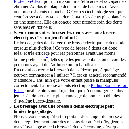
ProtectiveClean
 pour un maximum d’efficacité et sa capacité à 
éliminer 7x plus de plaque dentaire et de bactéries qu’avec 
une brosse à dents manuelle. Grâce à sa technologie sonique, 
cette brosse à dents vous aidera à avoir les dents plus blanches 
en une semaine. Elle est conçue pour prendre soin des dents 
sensibles en douceur.
Savoir comment se brosser les dents avec une brosse 
électrique, c’est un jeu d’enfant !
Le brossage des dents avec une brosse électrique ne demande 
presque plus d’effort ! Ce type de brosse à dents est donc 
idéal et très efficace pour les personnes ayant une moins 
2
bonne préhension
, telles que les jeunes enfants ou encore les 
personnes ayant de l’arthrose ou un handicap.
En ce qui concerne la brosse à dents électrique, à quel âge 
peut-on commencer à l’utiliser ? Il est en général recommandé 
d’attendre 3 ans, afin que votre enfant puisse la manipuler 
correctement. La brosse à dents électrique 
Philips Sonicare for 
Kids 
constitue alors une façon ludique d’encourager les plus 
jeunes à adopter dès le plus jeune âge de bonnes habitudes 
d’hygiène bucco-dentaire.
Le brossage avec une brosse à dents électrique peut 
limiter le gaspillage.
Nous savons tous qu’il est important de changer de brosse à 
dents régulièrement pour des raisons de santé et d’hygiène 3 
mais l’avantage avec la brosse à dents électrique, c’est que 