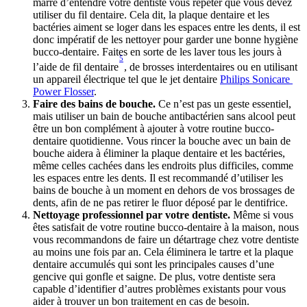
marre d’entendre votre dentiste vous répéter que vous devez 
utiliser du fil dentaire. Cela dit, la plaque dentaire et les 
bactéries aiment se loger dans les espaces entre les dents, il est 
donc impératif de les nettoyer pour garder une bonne hygiène 
bucco-dentaire. Faites en sorte de les laver tous les jours à 
5
l’aide de fil dentaire
, de brosses interdentaires ou en utilisant 
un appareil électrique tel que le jet dentaire 
Philips Sonicare 
Power Flosser
.
Faire des bains de bouche.
 Ce n’est pas un geste essentiel, 
mais utiliser un bain de bouche antibactérien sans alcool peut 
être un bon complément à ajouter à votre routine bucco-
dentaire quotidienne. Vous rincer la bouche avec un bain de 
bouche aidera à éliminer la plaque dentaire et les bactéries, 
même celles cachées dans les endroits plus difficiles, comme 
les espaces entre les dents. Il est recommandé d’utiliser les 
bains de bouche à un moment en dehors de vos brossages de 
dents, afin de ne pas retirer le fluor déposé par le dentifrice.
Nettoyage professionnel par votre dentiste.
 Même si vous 
êtes satisfait de votre routine bucco-dentaire à la maison, nous 
vous recommandons de faire un détartrage chez votre dentiste 
au moins une fois par an. Cela éliminera le tartre et la plaque 
dentaire accumulés qui sont les principales causes d’une 
gencive qui gonfle et saigne. De plus, votre dentiste sera 
capable d’identifier d’autres problèmes existants pour vous 
aider à trouver un bon traitement en cas de besoin.