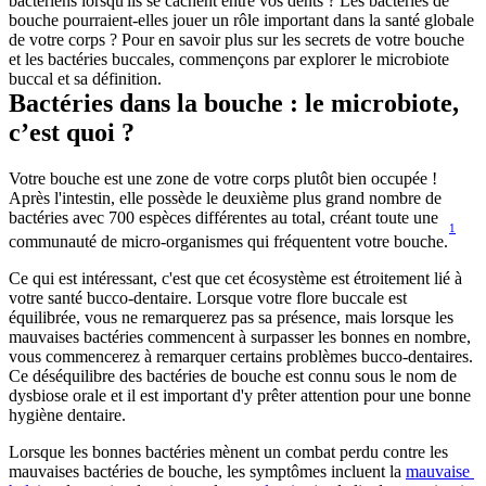
bactériens lorsqu'ils se cachent entre vos dents ? Les bactéries de 
bouche pourraient-elles jouer un rôle important dans la santé globale 
de votre corps ? Pour en savoir plus sur les secrets de votre bouche 
et les bactéries buccales, commençons par explorer le microbiote 
buccal et sa définition.
Bactéries dans la bouche : le microbiote, 
c’est quoi ?
Votre bouche est une zone de votre corps plutôt bien occupée ! 
Après l'intestin, elle possède le deuxième plus grand nombre de 
bactéries avec 700 espèces différentes au total, créant toute une 
1
communauté de micro-organismes qui fréquentent votre bouche.
Ce qui est intéressant, c'est que cet écosystème est étroitement lié à 
votre santé bucco-dentaire. Lorsque votre flore buccale est 
équilibrée, vous ne remarquerez pas sa présence, mais lorsque les 
mauvaises bactéries commencent à surpasser les bonnes en nombre, 
vous commencerez à remarquer certains problèmes bucco-dentaires. 
Ce déséquilibre des bactéries de bouche est connu sous le nom de 
dysbiose orale et il est important d'y prêter attention pour une bonne 
hygiène dentaire.
Lorsque les bonnes bactéries mènent un combat perdu contre les 
mauvaises bactéries de bouche, les symptômes incluent la 
mauvaise 