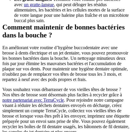
avec 
un gratte-langue
, qui peut déloger les résidus 
alimentaires, les bactéries et les cellules mortes de la surface 
de votre langue pour une haleine plus fraîche et un microbiote 
buccal plus sain.
Comment maintenir de bonnes bactéries 
dans la bouche ?
En améliorant votre routine d’hygiène buccodentaire avec une 
brosse à dents électrique et un jet dentaire, vous pouvez promouvoir 
les bonnes bactéries dans la bouche. Un nettoyage minutieux deux 
fois par jour élimine les mauvaises bactéries et l'accumulation de 
plaque sur vos dents. Pour maintenir une hygiène dentaire optimale, 
n'oubliez pas de remplacer vos têtes de brosse tous les 3 mois, et 
repartez à neuf avec des poils propres et frais.
Vous souhaitez vous débarrasser de vos vieilles têtes de brosse ? 
Nos têtes de brosse sont désormais plus faciles à recycler grâce à 
notre partenariat avec TerraCycle
. Pour rejoindre notre campagne 
visant à réduire les déchets dentaires envoyés en décharge, créez 
simplement un compte TerraCycle, collectez vos vieilles têtes de 
brosse et lorsque vous êtes prêt à les envoyer, imprimez une étiquette 
prépayée pour un envoi sans prise de tête. Vous pouvez également 
recycler les boîtes de fil dentaire usagés, les bâtonnets de fil dentaire, 
les canules de jet dentaire et plus encore.