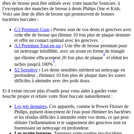
têtes de brosse peut être utilisée avec votre manche Sonicare, à 
l’exception des manches de brosse à dents Philips One et Kids. 
Voici une liste de têtes de brosse qui promeuvent de bonnes 
bactéries buccales :
G3 Premium Gum
 :
 Prenez soin de vos dents et gencives avec 
cette tête de brosse qui élimine 10 fois plus de plaque dentaire 
et offre un contact optimal avec les gencives.
A3 Premium Tout-en-un 
: 
Une tête de brosse premium pour 
un nettoyage infaillible, avec un avant en forme de triangle 
4
qui élimine efficacement 20 fois plus de plaque
 et réduit les 
5
taches jusqu'à 100%
.
S2 Sensitive
 :
 Les dents sensibles méritent un nettoyage en 
profondeur ; éliminez 10 fois plus de plaque dans les zones 
difficiles à atteindre avec des poils doux.
Et il existe encore plus d'outils pour vous aider à garder votre 
bouche propre et refaire votre flore buccale naturellement :
Les jets dentaires
.
 Ces appareils, comme le Power Flosser de 
Philips, pulsent doucement de l'eau pour éliminer les bactéries 
et les résidus difficiles à atteindre entre vos dents, ce qui peut 
réduire l'inflammation et le saignement des gencives tout en 
fournissant un nettoyage en profondeur.
Les gratte-langues.
 Terminez votre routine pro-bactéries 