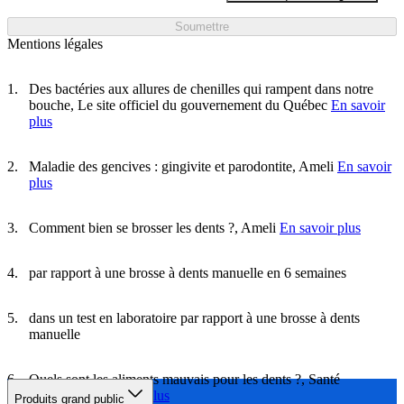
Soumettre
Mentions légales
Des bactéries aux allures de chenilles qui rampent dans notre
bouche, Le site officiel du gouvernement du Québec
En savoir
plus
Maladie des gencives : gingivite et parodontite, Ameli
En savoir
plus
Comment bien se brosser les dents ?, Ameli
En savoir plus
par rapport à une brosse à dents manuelle en 6 semaines
dans un test en laboratoire par rapport à une brosse à dents
manuelle
Quels sont les aliments mauvais pour les dents ?, Santé
Magazine
En savoir plus
Produits grand public