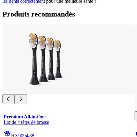
les dents correctemen
t pour une meilleure santé !
Produits recommandés
Premium All-in-One
Lot de 4 têtes de brosse
HX9094/88