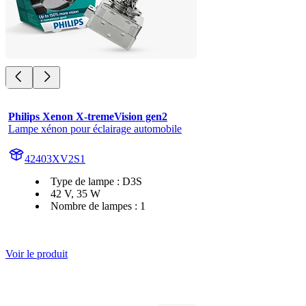
Philips Xenon X-tremeVision gen2
Lampe xénon pour éclairage automobile
42403XV2S1
Type de lampe : D3S
42 V, 35 W
Nombre de lampes : 1
Voir le produit