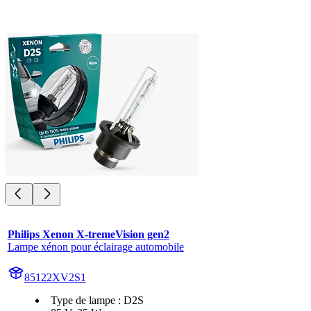
Philips Xenon X-tremeVision gen2
Lampe xénon pour éclairage automobile
85122XV2S1
Type de lampe : D2S