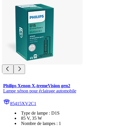
Philips Xenon X-tremeVision gen2
Lampe xénon pour éclairage automobile
85415XV2C1
Type de lampe : D1S
85 V, 35 W
Nombre de lampes : 1