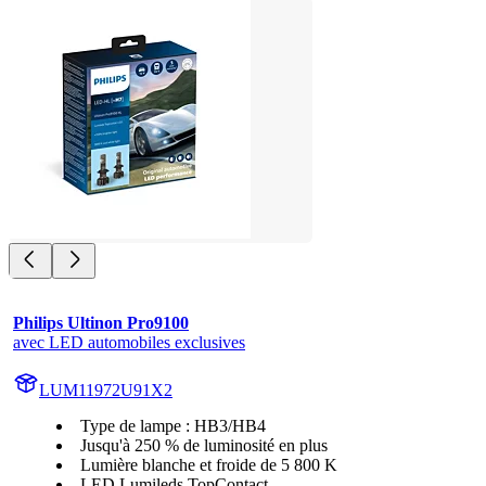
Philips Ultinon Pro9100
avec LED automobiles exclusives
LUM11972U91X2
Type de lampe : HB3/HB4
Jusqu'à 250 % de luminosité en plus
Lumière blanche et froide de 5 800 K
LED Lumileds TopContact