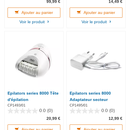
99,99 €
14,49 €
sur
sur
5
5
étoiles.
étoiles.
Ajouter au panier
Ajouter au panier
69
Voir le produit
Voir le produit
avis
Epilators series 8000 Tête
Epilators series 8000
d'épilation
Adaptateur secteur
CP1493/01
CP1495/01
0.0
(0)
0.0
(0)
0.0
0.0
20,99 €
12,99 €
sur
sur
5
5
étoiles.
étoiles.
Ajouter au panier
Ajouter au panier