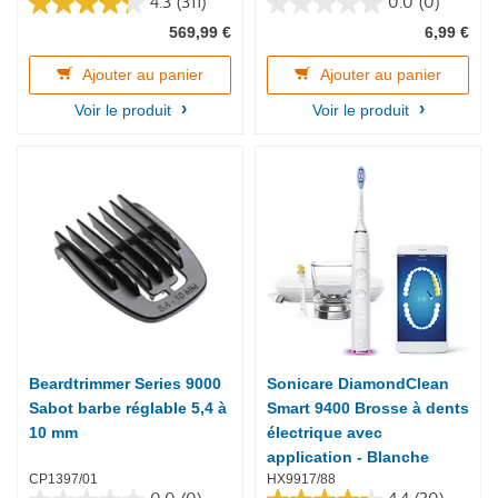
4.3
(311)
0.0
(0)
4.3
0.0
569,99 €
6,99 €
sur
sur
5
5
étoiles.
étoiles.
Ajouter au panier
Ajouter au panier
311
Voir le produit
Voir le produit
avis
Beardtrimmer Series 9000
Sonicare DiamondClean
Sabot barbe réglable 5,4 à
Smart 9400 Brosse à dents
10 mm
électrique avec
application - Blanche
CP1397/01
HX9917/88