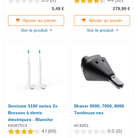
0.0
(0)
4.4
(30)
0.0
4.4
5,49 €
279,99 €
sur
sur
5
5
étoiles.
étoiles.
Ajouter au panier
Ajouter au panier
30
Voir le produit
Voir le produit
avis
Sonicare 3100 series 2x
Shaver 5000, 7000, 8000
Brosses à dents
Tondeuse nez
électriques - Blanche
HX3675/13
AC40/01
4.1
(69)
0.0
(0)
4.1
0.0