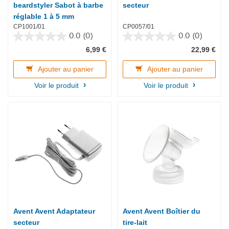
beardstyler Sabot à barbe
secteur
réglable 1 à 5 mm
CP1001/01
CP0057/01
0.0
(0)
0.0
(0)
0.0
0.0
6,99 €
22,99 €
sur
sur
5
5
étoiles.
étoiles.
Ajouter au panier
Ajouter au panier
Voir le produit
Voir le produit
Avent Avent Adaptateur
Avent Avent Boîtier du
secteur
tire-lait