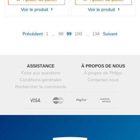
Voir le produit
Voir le produit
(current)
Précédent
1
...
98
99
100
...
134
Suivant
ASSISTANCE
À PROPOS DE NOUS
Foire aux questions
À propos de Philips
Conditions générales
Contactez-nous
Rechercher la commande