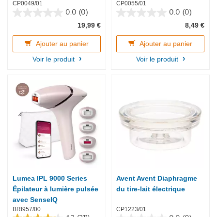
CP0049/01
CP0055/01
0.0
(0)
0.0
(0)
0.0
0.0
19,99 €
8,49 €
sur
sur
5
5
étoiles.
étoiles.
Ajouter au panier
Ajouter au panier
Voir le produit
Voir le produit
Lumea IPL 9000 Series
Avent Avent Diaphragme
Épilateur à lumière pulsée
du tire-lait électrique
avec SenseIQ
BRI957/00
CP1223/01