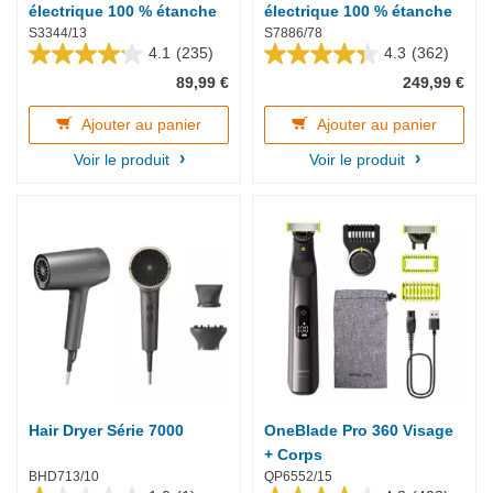
électrique 100 % étanche
électrique 100 % étanche
S3344/13
S7886/78
4.1
(235)
4.3
(362)
4.1
4.3
89,99 €
249,99 €
sur
sur
5
5
étoiles.
étoiles.
Ajouter au panier
Ajouter au panier
235
362
Voir le produit
Voir le produit
avis
avis
Hair Dryer Série 7000
OneBlade Pro 360 Visage
+ Corps
BHD713/10
QP6552/15