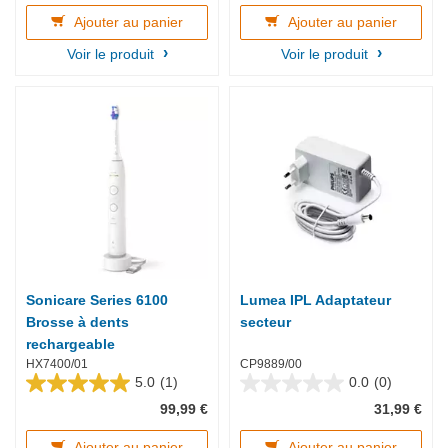
42
22
Ajouter au panier
Ajouter au panier
avis
avis
Voir le produit
Voir le produit
Sonicare Series 6100
Lumea IPL Adaptateur
Brosse à dents
secteur
rechargeable
HX7400/01
CP9889/00
5.0
(1)
0.0
(0)
5.0
0.0
99,99 €
31,99 €
sur
sur
5
5
étoiles.
étoiles.
Ajouter au panier
Ajouter au panier