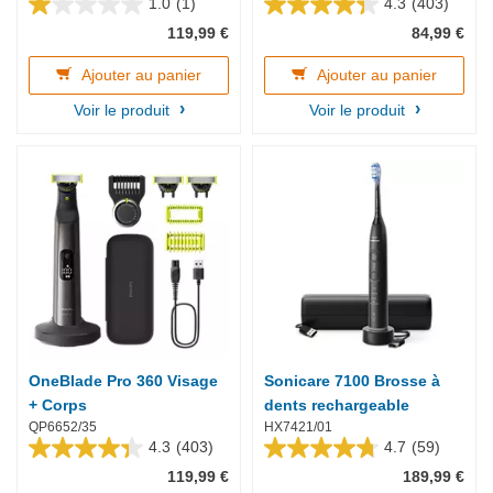
1.0
(1)
4.3
(403)
1.0
4.3
119,99 €
84,99 €
sur
sur
5
5
étoiles.
étoiles.
Ajouter au panier
Ajouter au panier
1
403
Voir le produit
Voir le produit
avis
avis
OneBlade Pro 360 Visage
Sonicare 7100 Brosse à
+ Corps
dents rechargeable
QP6652/35
HX7421/01
4.3
(403)
4.7
(59)
4.3
4.7
119,99 €
189,99 €
sur
sur