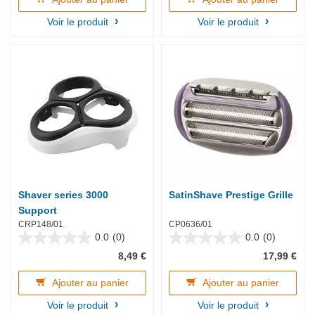
1
Voir le produit
Voir le produit
avis
Shaver series 3000
SatinShave Prestige Grille
Support
CRP148/01
CP0636/01
0.0
(0)
0.0
(0)
0.0
0.0
8,49 €
17,99 €
sur
sur
5
5
étoiles.
étoiles.
Ajouter au panier
Ajouter au panier
Voir le produit
Voir le produit