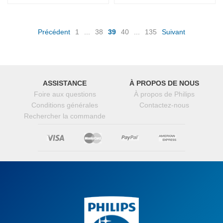
(current)
Précédent
1
...
38
39
40
...
135
Suivant
ASSISTANCE
À PROPOS DE NOUS
Foire aux questions
À propos de Philips
Conditions générales
Contactez-nous
Rechercher la commande