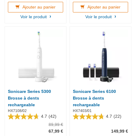
5
5
étoiles.
étoiles.
Ajouter au panier
Ajouter au panier
403
59
Voir le produit
Voir le produit
avis
avis
Sonicare Series 5300
Sonicare Series 6100
Brosse à dents
Brosse à dents
rechargeable
rechargeable
HX7108/02
HX7403/01
4.7
(42)
4.7
(22)
4.7
4.7
89,99 €
sur
sur
5
5
67,99 €
149,99 €
étoiles.
étoiles.