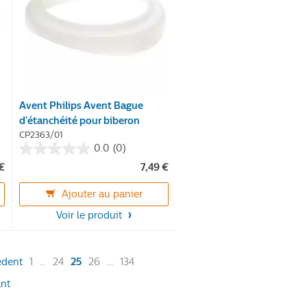
Avent Philips Avent Bague
d'étanchéité pour biberon
CP2363/01
0.0
(0)
0.0
 €
7,49 €
sur
5
Ajouter au panier
étoiles.
Voir le produit
(current)
édent
1
...
24
25
26
...
134
ant