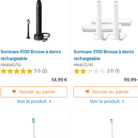
Sonicare 4100 Brosse à dents
Sonicare 3100 Brosse à dents
rechargeable
rechargeable
HX4042/52
HX4072/41
5.0
(2)
2.0
(1)
5.0
2.0
54,99 €
99,99 
sur
sur
5
5
Ajouter au panier
Ajouter au panier
étoiles.
étoiles.
2
1
Voir le produit
Voir le produit
avis
avis