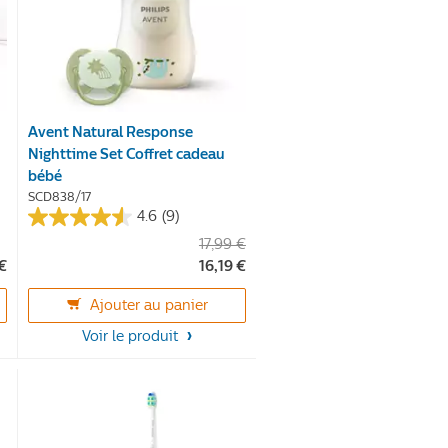
Avent Natural Response
Nighttime Set Coffret cadeau
bébé
SCD838/17
4.6
(9)
4.6
17,99 €
sur
€
16,19 €
5
étoiles.
Ajouter au panier
9
Voir le produit
avis