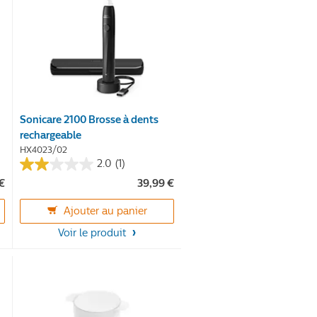
Sonicare 2100 Brosse à dents
rechargeable
HX4023/02
2.0
(1)
2.0
€
39,99 €
sur
5
Ajouter au panier
étoiles.
Voir le produit
1
avis