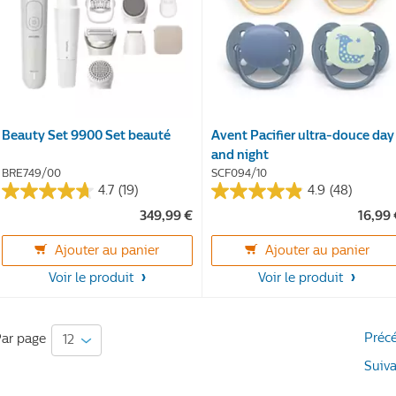
Beauty Set 9900 Set beauté
Avent Pacifier ultra-douce day
and night
BRE749/00
SCF094/10
4.7
(19)
4.9
(48)
4.7
4.9
349,99 €
16,99
sur
sur
5
5
Ajouter au panier
Ajouter au panier
étoiles.
étoiles.
19
48
Voir le produit
Voir le produit
avis
avis
Préc
ar page
Suiv