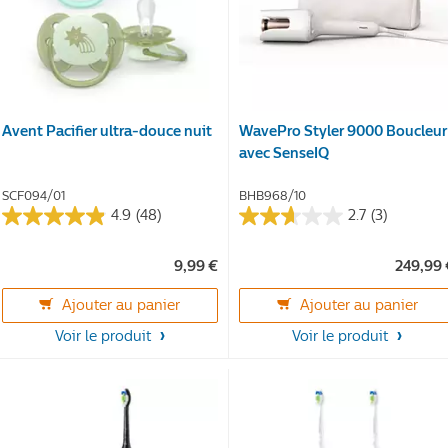
Avent Pacifier ultra-douce nuit
WavePro Styler 9000 Boucleur
avec SenseIQ
SCF094/01
BHB968/10
4.9
(48)
2.7
(3)
4.9
2.7
sur
sur
9,99 €
249,99 
5
5
étoiles.
étoiles.
Ajouter au panier
Ajouter au panier
48
3
avis
avis
Voir le produit
Voir le produit