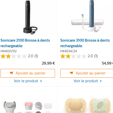
Sonicare 2100 Brosse à dents
Sonicare 3100 Brosse à dents
rechargeable
rechargeable
HX4021/02
HX4034/24
2.0
(1)
2.0
(1)
2.0
2.0
29,99 €
54,99
sur
sur
5
5
Ajouter au panier
Ajouter au panier
étoiles.
étoiles.
1
1
Voir le produit
Voir le produit
avis
avis