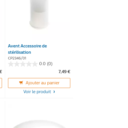
Avent Accessoire de
stérilisation
CP2346/01
0.0
(0)
0.0
 €
7,49 €
sur
5
Ajouter au panier
étoiles.
Voir le produit