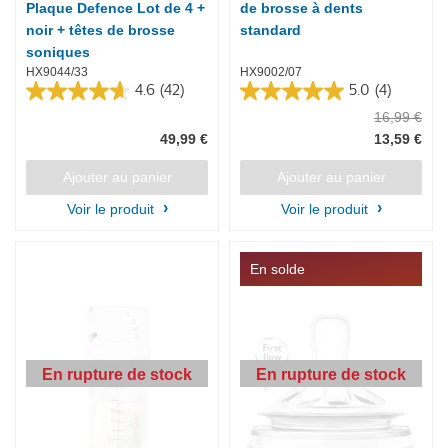
Plaque Defence Lot de 4 +
de brosse à dents
noir + têtes de brosse
standard
soniques
HX9044/33
HX9002/07
4.6
(42)
5.0
(4)
4.6
5.0
16,99 €
sur
sur
5
5
49,99 €
13,59 €
étoiles.
étoiles.
42
4
Ajouter au panier
Ajouter au panier
avis
avis
Voir le produit
Voir le produit
En solde
En rupture de stock
En rupture de stock