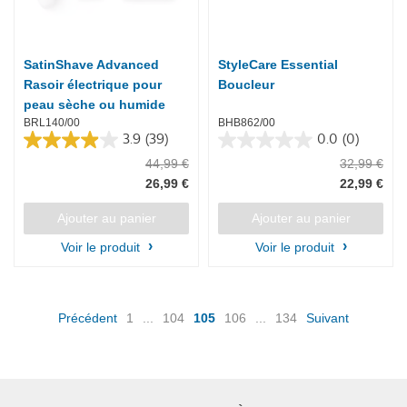
SatinShave Advanced
StyleCare Essential
Rasoir électrique pour
Boucleur
peau sèche ou humide
BRL140/00
BHB862/00
3.9
(39)
0.0
(0)
3.9
0.0
44,99 €
32,99 €
sur
sur
5
5
26,99 €
22,99 €
étoiles.
étoiles.
39
Ajouter au panier
Ajouter au panier
avis
Voir le produit
Voir le produit
(current)
Précédent
1
...
104
105
106
...
134
Suivant