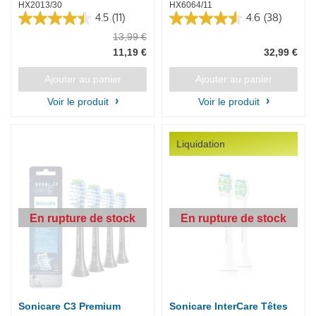
HX2013/30
HX6064/11
4.5
(11)
4.6
(38)
4.5
4.6
13,99 €
sur
sur
5
5
11,19 €
32,99 €
étoiles.
étoiles.
11
38
Ajouter au panier
Ajouter au panier
avis
avis
Voir le produit
Voir le produit
Liquidation
En rupture de stock
En rupture de stock
Sonicare C3 Premium
Sonicare InterCare Têtes