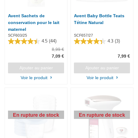
Avent Sachets de
Avent Baby Bottle Teats
conservation pour le lait
Tétine Natural
maternel
SCF603/25
SCF657/27
4.5
(44)
4.3
(3)
4.5
4.3
8,99 €
sur
sur
5
5
7,09 €
7,99 €
étoiles.
étoiles.
44
3
Ajouter au panier
Ajouter au panier
avis
avis
Voir le produit
Voir le produit
En rupture de stock
En rupture de stock