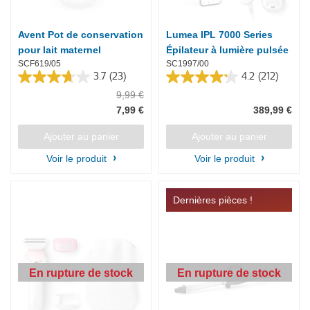
Avent Pot de conservation
Lumea IPL 7000 Series
pour lait maternel
Épilateur à lumière pulsée
SCF619/05
SC1997/00
3.7
(23)
4.2
(212)
3.7
4.2
9,99 €
sur
sur
5
5
7,99 €
389,99 €
étoiles.
étoiles.
23
212
Ajouter au panier
Ajouter au panier
avis
avis
Voir le produit
Voir le produit
Dernières pièces !
En rupture de stock
En rupture de stock