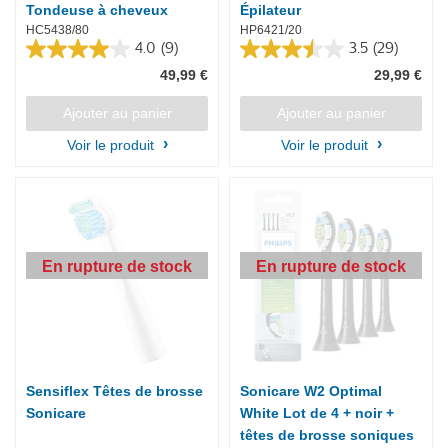
Tondeuse à cheveux
Épilateur
HC5438/80
HP6421/20
4.0
(9)
3.5
(29)
4.0
3.5
49,99 €
29,99 €
sur
sur
5
5
étoiles.
étoiles.
Ajouter au panier
Ajouter au panier
9
29
Voir le produit
Voir le produit
avis
avis
En rupture de stock
En rupture de stock
Sensiflex Têtes de brosse
Sonicare W2 Optimal
Sonicare
White Lot de 4 + noir +
têtes de brosse soniques