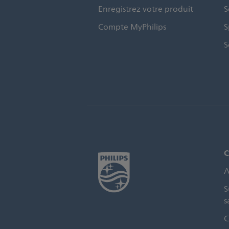
Enregistrez votre produit
S
Compte MyPhilips
S
S
C
A
S
s
C