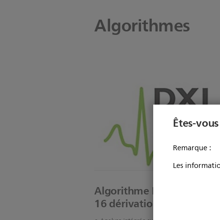
Algorithmes
Êtes-vous
Remarque :
Les informatio
Algorithme ECG
16 dérivations DXL