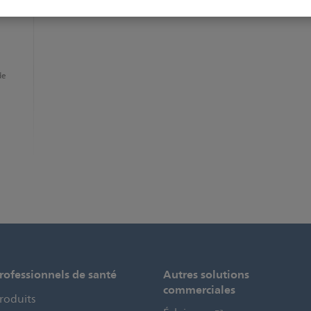
rise en
de
rofessionnels de santé
Autres solutions
commerciales
roduits