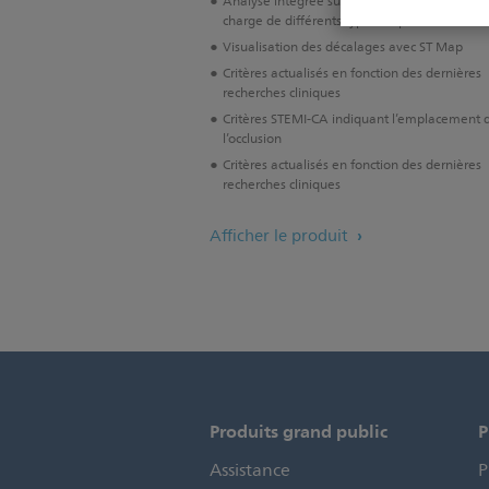
Analyse intégrée sur 16 dérivations pour la p
charge de différents types de patients
Visualisation des décalages avec ST Map
Critères actualisés en fonction des dernières
recherches cliniques
Critères STEMI-CA indiquant l’emplacement 
l’occlusion
Critères actualisés en fonction des dernières
recherches cliniques
Afficher le produit
Produits grand public
P
Assistance
P