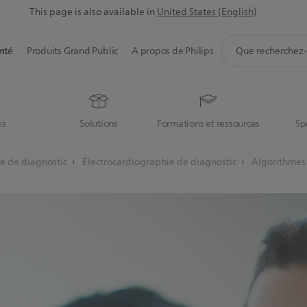
This page is also available in
United States (English)
icône
nté
Produits Grand Public
A propos de Philips
de
support
de
recherche
es
Solutions
Formations et ressources
Sp
ie de diagnostic
Électrocardiographie de diagnostic
Algorithmes