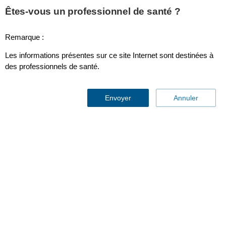
This page is also available in
United States (English)
Êtes-vous un professionnel de santé ?
Remarque :
Les informations présentes sur ce site Internet sont destinées à
Refinity
des professionnels de santé.
Envoyer
Annuler