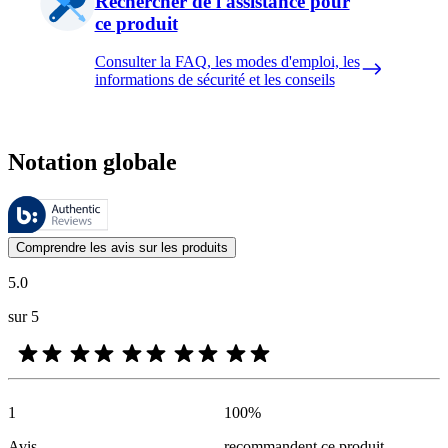
Rechercher de l'assistance pour
ce produit
Consulter la FAQ, les modes d'emploi, les
informations de sécurité et les conseils
Notation globale
Ces évaluations sont gérées par Bazaarvoice et sont conformes à la pol
Les avis des clients exprimés sous forme d'évaluations de produits et d'
Comprendre les avis sur les produits
5.0
sur 5
1
100
%
Avis
recommandent ce produit