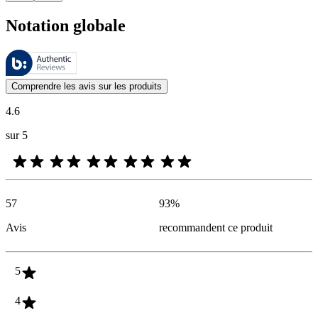
Notation globale
Ces évaluations sont gérées par Bazaarvoice et sont conformes à la pol
Les avis des clients exprimés sous forme d'évaluations de produits et d'
Comprendre les avis sur les produits
4.6
sur 5
57
93
%
Avis
recommandent ce produit
5
4