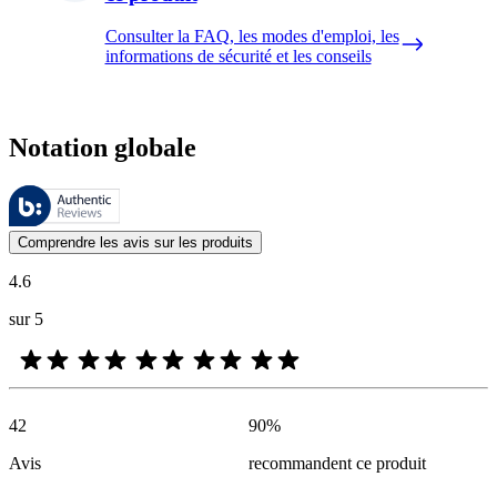
Consulter la FAQ, les modes d'emploi, les
informations de sécurité et les conseils
Notation globale
Ces évaluations sont gérées par Bazaarvoice et sont conformes à la pol
Les avis des clients exprimés sous forme d'évaluations de produits et d'
Comprendre les avis sur les produits
4.6
sur 5
42
90
%
Avis
recommandent ce produit