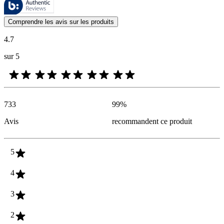
Les avis des clients exprimés sous forme d'évaluations de produits et d'
Comprendre les avis sur les produits
4.7
sur 5
733
99
%
Avis
recommandent ce produit
5
4
3
2