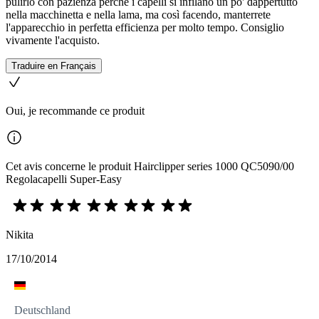
pulirlo con pazienza perché i capelli si infilano un po' dappertutto
nella macchinetta e nella lama, ma così facendo, manterrete
l'apparecchio in perfetta efficienza per molto tempo. Consiglio
vivamente l'acquisto.
Traduire en Français
Oui, je recommande ce produit
Cet avis concerne le produit Hairclipper series 1000 QC5090/00
Regolacapelli Super-Easy
Nikita
17/10/2014
Deutschland