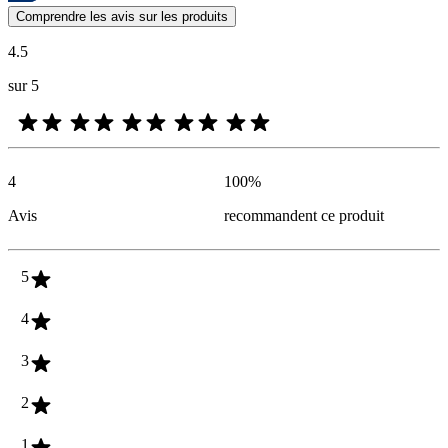
Les avis des clients exprimés sous forme d'évaluations de produits et d'
Comprendre les avis sur les produits
4.5
sur 5
4
100
%
Avis
recommandent ce produit
5
4
3
2
1