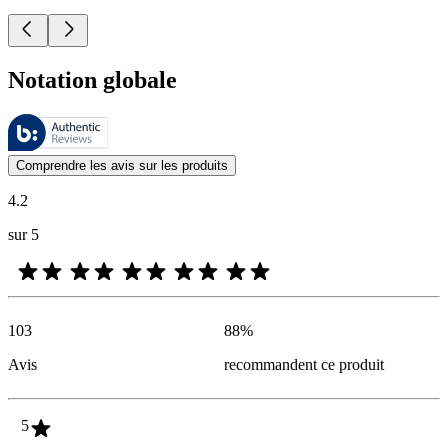
Notation globale
Ces évaluations sont gérées par Bazaarvoice et sont conformes à la pol
Les avis des clients exprimés sous forme d'évaluations de produits et d'
Comprendre les avis sur les produits
4.2
sur 5
103
88
%
Avis
recommandent ce produit
5