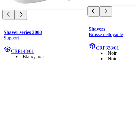
Shavers
Shaver series 3000
Brosse nettoyante
Support
CRP338/01
CRP148/01
Noir
Blanc, noir
Noir