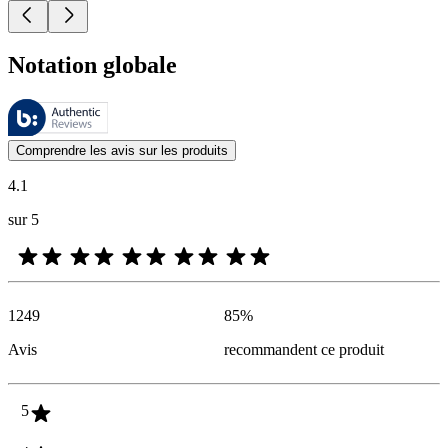
Notation globale
Ces évaluations sont gérées par Bazaarvoice et sont conformes à la pol
Les avis des clients exprimés sous forme d'évaluations de produits et d'
Comprendre les avis sur les produits
4.1
sur 5
1249
85
%
Avis
recommandent ce produit
5