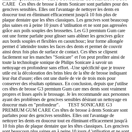
CARE Ces têtes de brosse à dents Sonicare sont parfaites pour des
gencives sensibles. Elles ont l'avantage de nettoyer les dents en
douceur tout en éliminant efficacement jusqu'à 10 fois plus de
plaque dentaire que les têtes classiques. Les gencives sont beaucoup
plus saines en à peine 10 jours d 'utilisation et ne sont pas agressées
grâce aux poils souples des brossettes. Les G3 premium Gum care
ont une forme parfaite pour glisser sans abîmer les gencives grâce
aux bords souples et flexibles en caoutchouc; leur forme allongée
permet d 'atteindre toutes les faces des dents et permet de couvrir
ainsi deux fois plus de surface de contact. Ces têtes se clipsent
facilement sur les manches "Sonicare" et l'on peut profiter ainsi de
toute la technologie sonique de Philips Sonicare à savoir un
nettoyage en profondeur sans effort. -Une spécificité que je trouve
utile est la décoloration des brins bleu de la tête de brosse indiquant
leur état d'usure; elles ont une durée de vie de trois mois pour
conserver des résultats optimaux. En conclusion, depuis que j'utilise
ces têtes de brosse G3 premium Gum care mes dents sont vraiment
propres et lisses après le brossage. Je les recommande aux personnes
ayant des problèmes de gencives sensibles désirant un nettoyage en
douceur mais en "profondeur". TEST SONICARE G3
PREMIUM GUM CARE Ces têtes de brosse à dents Sonicare sont
parfaites pour des gencives sensibles. Elles ont l'avantage de
nettoyer les dents en douceur tout en éliminant efficacement jusqu'à
10 fois plus de plaque dentaire que les têtes classiques. Les gencives
sont beaucoup plus saines en à peine 10 jours d 'utilisation et ne sont