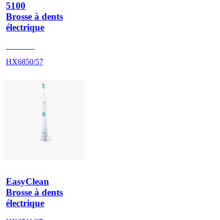
5100
Brosse à dents
électrique
HX684B
HX6850/57
EasyClean
Brosse à dents
électrique