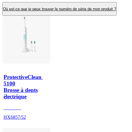
Où est-ce que je peux trouver le numéro de série de mon produit ?
ProtectiveClean 
5100
Brosse à dents
électrique
HX684A
HX6857/52