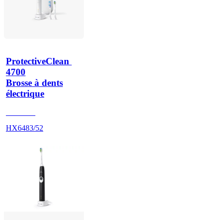
ProtectiveClean 
4700
Brosse à dents
électrique
HX642A
HX6483/52