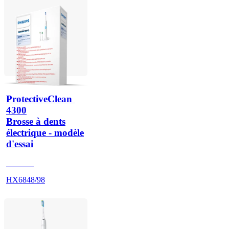
ProtectiveClean 
4300
Brosse à dents
électrique - modèle
d'essai
HX680Q
HX6848/98