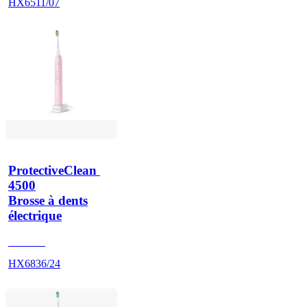
HX6511/07
ProtectiveClean 
4500
Brosse à dents
électrique
HX683J
HX6836/24