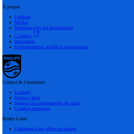
À propos
Explorer
Médias
Relations avec les investisseurs
Carrières
Innovation
Environnement, société et gouvernance
Contact de l’assistance
Explorer
Service client
Support aux professionels de santé
Contacts entreprise
Restez à jour
S'abonner à des offres exclusives