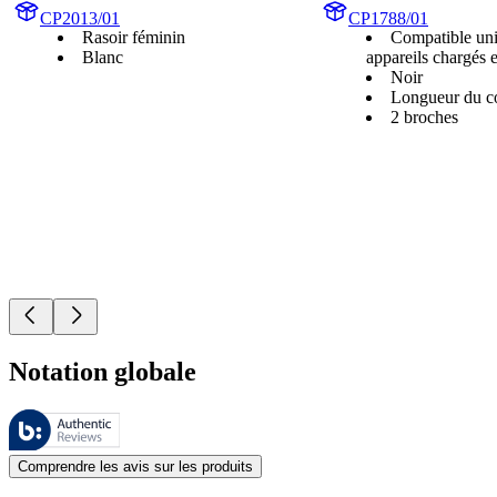
CP2013/01
CP1788/01
Rasoir féminin
Compatible uni
Blanc
appareils chargés
Noir
Longueur du c
2 broches
Notation globale
Ces évaluations sont gérées par Bazaarvoice et sont conformes à la pol
Les avis des clients exprimés sous forme d'évaluations de produits et d'
Comprendre les avis sur les produits