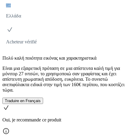
Ελλάδα
Acheteur vérifié
Πολύ καλή ποιότητα εικόνας και χαρακτηριστικά
Είναι μια εξαιρετική πρόταση σε μια απίστευτα καλή τιμή για
μόνιτορ 27 ιντσών, το χρησιμοποιώ σαν γραφίστας και έχει
απίστευτη χρωματική απόδοση, ευκρίνεια. Το συνιστώ
ανεπιφύλακτα ειδικά στην τιμή των 160€ περίπου, που κοστίζει
τώρα.
Traduire en Français
Oui, je recommande ce produit