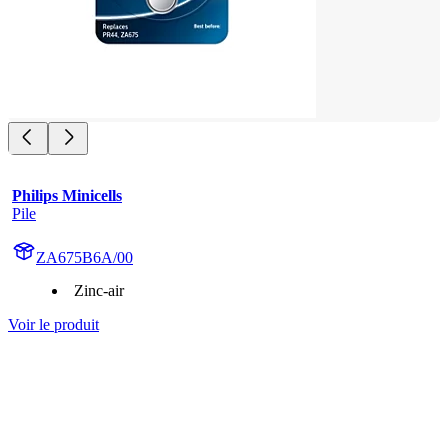
Philips Minicells
Pile
ZA675B6A/00
Zinc-air
Voir le produit