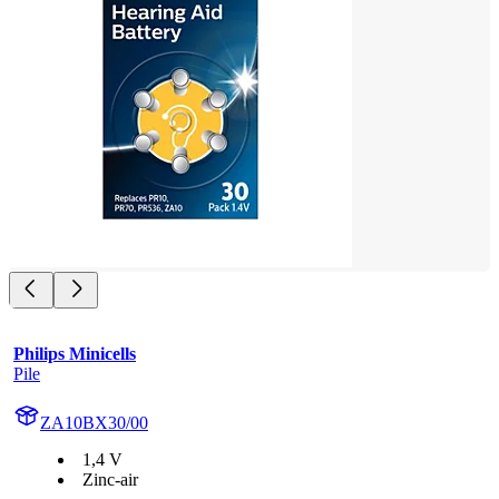
Philips Minicells
Pile
ZA10BX30/00
1,4 V
Zinc-air