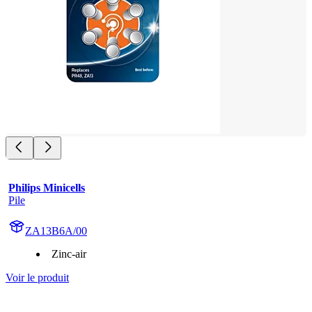
Philips Minicells
Pile
ZA13B6A/00
Zinc-air
Voir le produit