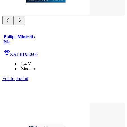
Philips Minicells
Pile
ZA13BX30/00
1,4 V
Zinc-air
Voir le produit