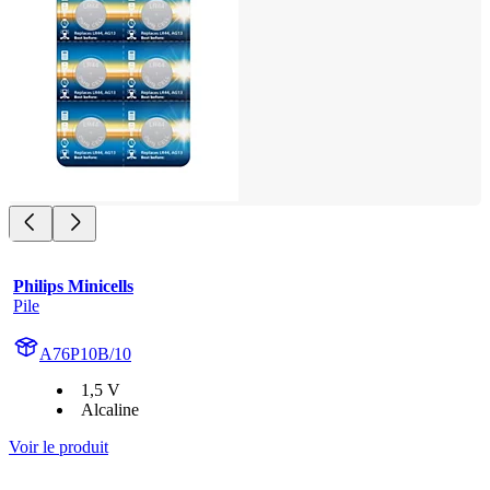
Philips Minicells
Pile
A76P10B/10
1,5 V
Alcaline
Voir le produit