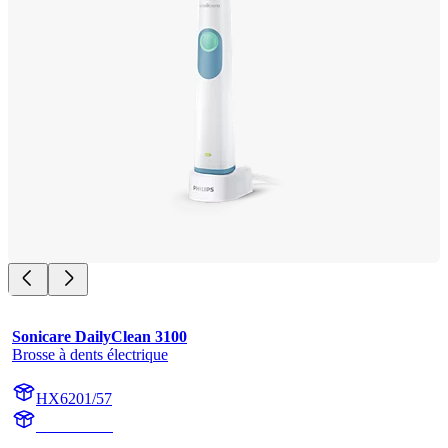
Sonicare DailyClean 3100
Brosse à dents électrique
HX6201/57
HX6220-05