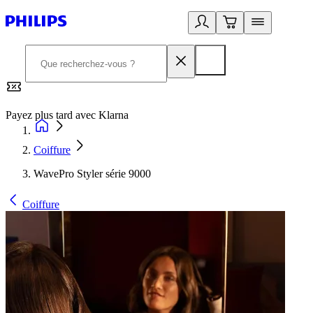
Payez plus tard avec Klarna
2
Coiffure
WavePro Styler série 9000
Coiffure