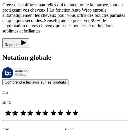
Créez des coiffures naturelles qui tiennent toute la journée, tout en
protégeant vos cheveux ! La fonction Auto Wrap enroule
automatiquement les cheveux pour vous offrir des boucles parfaites
en quelques secondes. SenseIQ aide à préserver 99 % de
l'hydratation de vos cheveux pour des boucles et ondulations
sublimes et brillantes.
Regarder
Notation globale
Ces évaluations sont gérées par Bazaarvoice et sont conformes à la pol
Les avis des clients exprimés sous forme d'évaluations de produits et d'
Comprendre les avis sur les produits
4.5
sur 5