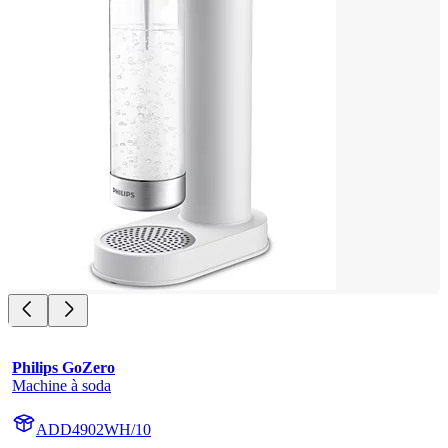
Philips GoZero
Machine à soda
ADD4902WH/10