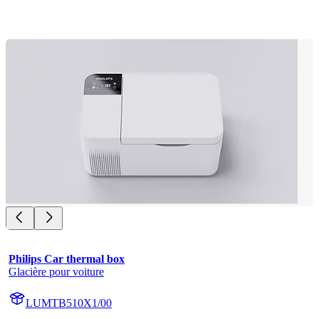
Philips Car thermal box
Glacière pour voiture
LUMTB510X1/00