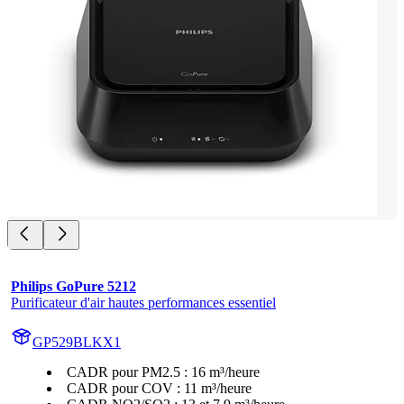
Philips GoPure 5212
Purificateur d'air hautes performances essentiel
GP529BLKX1
CADR pour PM2.5 : 16 m³/heure
CADR pour COV : 11 m³/heure