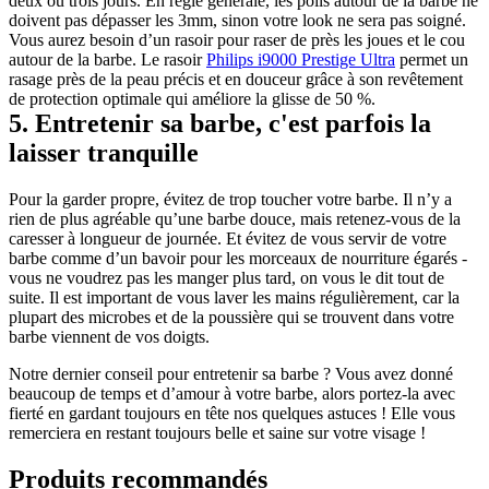
deux ou trois jours. En règle générale, les poils autour de la barbe ne 
doivent pas dépasser les 3mm, sinon votre look ne sera pas soigné. 
Vous aurez besoin d’un rasoir pour raser de près les joues et le cou 
autour de la barbe. Le rasoir 
Philips i9000 Prestige Ultra
 permet un 
rasage près de la peau précis et en douceur grâce à son revêtement 
de protection optimale qui améliore la glisse de 50 %.
5. Entretenir sa barbe, c'est parfois la 
laisser tranquille
Pour la garder propre, évitez de trop toucher votre barbe. Il n’y a 
rien de plus agréable qu’une barbe douce, mais retenez-vous de la 
caresser à longueur de journée. Et évitez de vous servir de votre 
barbe comme d’un bavoir pour les morceaux de nourriture égarés - 
vous ne voudrez pas les manger plus tard, on vous le dit tout de 
suite. Il est important de vous laver les mains régulièrement, car la 
plupart des microbes et de la poussière qui se trouvent dans votre 
barbe viennent de vos doigts.
Notre dernier conseil pour entretenir sa barbe ? Vous avez donné 
beaucoup de temps et d’amour à votre barbe, alors portez-la avec 
fierté en gardant toujours en tête nos quelques astuces ! Elle vous 
remerciera en restant toujours belle et saine sur votre visage !
Produits recommandés