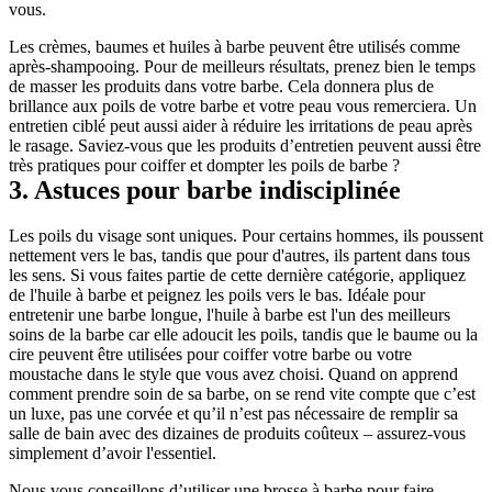
vous.
Les crèmes, baumes et huiles à barbe peuvent être utilisés comme 
après-shampooing. Pour de meilleurs résultats, prenez bien le temps 
de masser les produits dans votre barbe. Cela donnera plus de 
brillance aux poils de votre barbe et votre peau vous remerciera. Un 
entretien ciblé peut aussi aider à réduire les irritations de peau après 
le rasage. Saviez-vous que les produits d’entretien peuvent aussi être 
très pratiques pour coiffer et dompter les poils de barbe ?
3. Astuces pour barbe indisciplinée
Les poils du visage sont uniques. Pour certains hommes, ils poussent 
nettement vers le bas, tandis que pour d'autres, ils partent dans tous 
les sens. Si vous faites partie de cette dernière catégorie, appliquez 
de l'huile à barbe et peignez les poils vers le bas. Idéale pour 
entretenir une barbe longue, l'huile à barbe est l'un des meilleurs 
soins de la barbe car elle adoucit les poils, tandis que le baume ou la 
cire peuvent être utilisées pour coiffer votre barbe ou votre 
moustache dans le style que vous avez choisi. Quand on apprend 
comment prendre soin de sa barbe, on se rend vite compte que c’est 
un luxe, pas une corvée et qu’il n’est pas nécessaire de remplir sa 
salle de bain avec des dizaines de produits coûteux – assurez-vous 
simplement d’avoir l'essentiel.
Nous vous conseillons d’utiliser une brosse à barbe pour faire 