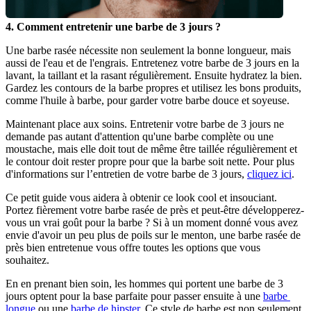
4. Comment entretenir une barbe de 3 jours ?
Une barbe rasée nécessite non seulement la bonne longueur, mais 
aussi de l'eau et de l'engrais. Entretenez votre barbe de 3 jours en la 
lavant, la taillant et la rasant régulièrement. Ensuite hydratez la bien. 
Gardez les contours de la barbe propres et utilisez les bons produits, 
comme l'huile à barbe, pour garder votre barbe douce et soyeuse.
Maintenant place aux soins. Entretenir votre barbe de 3 jours ne 
demande pas autant d'attention qu'une barbe complète ou une 
moustache, mais elle doit tout de même être taillée régulièrement et 
le contour doit rester propre pour que la barbe soit nette. Pour plus 
d'informations sur l’entretien de votre barbe de 3 jours, 
cliquez ici
.
Ce petit guide vous aidera à obtenir ce look cool et insouciant. 
Portez fièrement votre barbe rasée de près et peut-être développerez-
vous un vrai goût pour la barbe ? Si à un moment donné vous avez 
envie d'avoir un peu plus de poils sur le menton, une barbe rasée de 
près bien entretenue vous offre toutes les options que vous 
souhaitez.
En en prenant bien soin, les hommes qui portent une barbe de 3 
jours optent pour la base parfaite pour passer ensuite à une 
barbe 
longue
 ou une 
barbe de hipster.
 Ce style de barbe est non seulement 