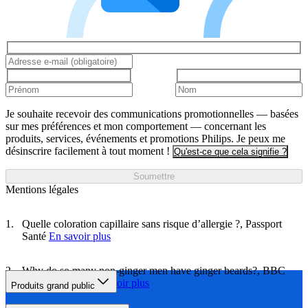
Je souhaite recevoir des communications promotionnelles — basées
sur mes préférences et mon comportement — concernant les
produits, services, événements et promotions Philips. Je peux me
désinscrire facilement à tout moment !
Qu'est-ce que cela signifie ?
Soumettre
Mentions légales
Quelle coloration capillaire sans risque d’allergie ?, Passport
Santé
En savoir plus
Why do so many non-ginger men have ginger beards?, BBC
Science Focus
En savoir plus
Produits grand public