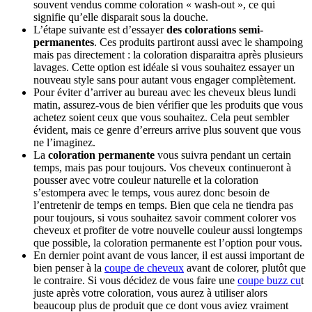
souvent vendus comme coloration « wash-out », ce qui 
signifie qu’elle disparait sous la douche.
L’étape suivante est d’essayer 
des colorations semi-
permanentes
. Ces produits partiront aussi avec le shampoing 
mais pas directement : la coloration disparaitra après plusieurs 
lavages. Cette option est idéale si vous souhaitez essayer un 
nouveau style sans pour autant vous engager complètement.
Pour éviter d’arriver au bureau avec les cheveux bleus lundi 
matin, assurez-vous de bien vérifier que les produits que vous 
achetez soient ceux que vous souhaitez. Cela peut sembler 
évident, mais ce genre d’erreurs arrive plus souvent que vous 
ne l’imaginez.
La 
coloration permanente
 vous suivra pendant un certain 
temps, mais pas pour toujours. Vos cheveux continueront à 
pousser avec votre couleur naturelle et la coloration 
s’estompera avec le temps, vous aurez donc besoin de 
l’entretenir de temps en temps. Bien que cela ne tiendra pas 
pour toujours, si vous souhaitez savoir comment colorer vos 
cheveux et profiter de votre nouvelle couleur aussi longtemps 
que possible, la coloration permanente est l’option pour vous. 
En dernier point avant de vous lancer, il est aussi important de 
bien penser à la 
coupe de cheveux
 avant de colorer, plutôt que 
le contraire. Si vous décidez de vous faire une 
coupe buzz cu
t 
juste après votre coloration, vous aurez à utiliser alors 
beaucoup plus de produit que ce dont vous aviez vraiment 