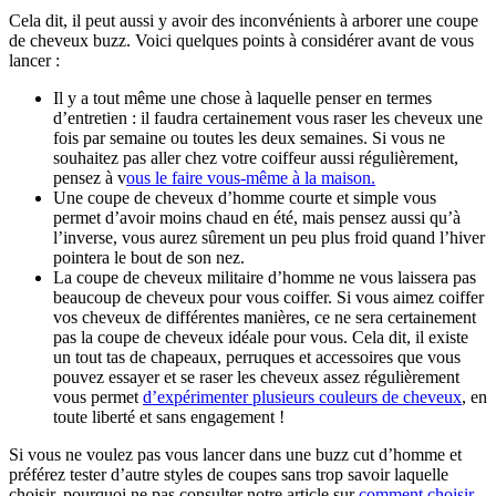
Cela dit, il peut aussi y avoir des inconvénients à arborer une coupe 
de cheveux buzz. Voici quelques points à considérer avant de vous 
lancer : 
Il y a tout même une chose à laquelle penser en termes 
d’entretien : il faudra certainement vous raser les cheveux une 
fois par semaine ou toutes les deux semaines. Si vous ne 
souhaitez pas aller chez votre coiffeur aussi régulièrement, 
pensez à v
ous le faire vous-même à la maison.
Une coupe de cheveux d’homme courte et simple vous 
permet d’avoir moins chaud en été, mais pensez aussi qu’à 
l’inverse, vous aurez sûrement un peu plus froid quand l’hiver 
pointera le bout de son nez.
La coupe de cheveux militaire d’homme ne vous laissera pas 
beaucoup de cheveux pour vous coiffer. Si vous aimez coiffer 
vos cheveux de différentes manières, ce ne sera certainement 
pas la coupe de cheveux idéale pour vous. Cela dit, il existe 
un tout tas de chapeaux, perruques et accessoires que vous 
pouvez essayer et se raser les cheveux assez régulièrement 
vous permet 
d’expérimenter plusieurs couleurs de cheveux
, en 
toute liberté et sans engagement !
Si vous ne voulez pas vous lancer dans une buzz cut d’homme et 
préférez tester d’autre styles de coupes sans trop savoir laquelle 
choisir, pourquoi ne pas consulter notre article sur 
comment choisir 