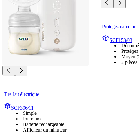
Protège-mamelon
SCF153/03
Découpé 
Protégez
Moyen (
2 pièces
Tire-lait électrique
SCF396/11
Simple
Premium
Batterie rechargeable
Afficheur du minuteur