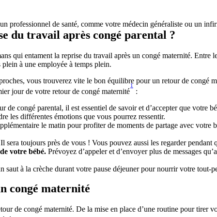
r un professionnel de santé, comme votre médecin généraliste ou un infir
 du travail après congé parental ?
s qui entament la reprise du travail après un congé maternité. Entre le
plein à une employée à temps plein.
proches, vous trouverez vite le bon équilibre pour un retour de congé mat
1
ier jour de votre retour de congé maternité
 :
ur de congé parental, il est essentiel de savoir et d’accepter que votre
dre les différentes émotions que vous pourrez ressentir. 
lémentaire le matin pour profiter de moments de partage avec votre bébé,
 
Il sera toujours près de vous ! Vous pouvez aussi les regarder pendant 
de votre bébé. 
Prévoyez d’appeler et d’envoyer plus de messages qu’av
un saut à la crèche durant votre pause déjeuner pour nourrir votre tout-pe
 un congé maternité
 retour de congé maternité. De la mise en place d’une routine pour tirer v