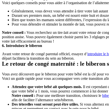
Voici quelques conseils pour vous aider à l’organisation de l’allaitemen
Généralement, vous devez vous attendre à tirer votre lait autant
Durant ses premiers mois, un bébé est nourri entre huit et douze 
Bien que toutes les mamans soient différentes, l’expression du la
Pour vous détendre et stimuler la montée de lait, vous pouvez 
Notre conseil :
 Vous recherchez un tire-lait avant votre retour de con
position assise. Vous pouvez également choisir parmi les 3 réglages pr
votre lait efficacement au bureau !
6. Introduisez le biberon
Avant votre retour de congé parental officiel, essayez d’
introduire le 
départ facilitera la transition du sein au biberon.
Le retour de congé maternité : le biberon s
Vous avez découvert que le biberon pour votre bébé est la clé pour vous 
Voici un guide rapide pour vous accompagner vers cette transition afin
Attendez que votre bébé ait quelques mois.
 Il est cependant 
que votre bébé a 1 mois, vous pourrez commencer à lui donner vo
Notre conseil :
 Pour une meilleure transition, choisissez le 
bibe
afin de faciliter l’alternance sein/biberon.
Des téterelles vont seront peut-être utiles.
 Si vous alternez ent
minces et permettent un contact avec le sein pour le bébé.