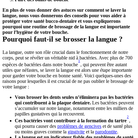
En plus de vous donner des astuces sur comment se laver la 
langue, nous vous donnerons des conseils pour vous aider à 
protéger votre santé bucco-dentaire et vous expliquerons 
pourquoi une routine de brossage de la langue est importante 
pour l’hygiène de votre bouche. 
Pourquoi faut-il se brosser la langue ?
La langue, outre son rôle crucial dans le fonctionnement de notre 
corps, peut se révéler un véritable nid à bactéries. Avec plus de 700 
1
espèces de bactéries dans notre bouche
, qui peuvent être autant 
utiles que néfastes, se laver la langue est alors une étape importante 
pour garder votre bouche en bonne santé. Voici quelques-unes des 
raisons pour lesquelles il est crucial de ne pas oublier le brossage de 
votre langue :
Vous brosser les dents seules n’éliminera pas les bactéries 
qui contribuent à la plaque dentaire.
 Les bactéries peuvent 
s’accumuler sur notre langue, notamment entre les milliers de 
papilles gustatives qui la recouvrent.
2
Ces bactéries vont contribuer à la formation du tartre
, 
qui pourra causer des 
problèmes de gencives
 et de santé plus 
ou moins graves comme la 
gingivite
 et la 
parodontite
.
La langue est un indicateur fiable des problèmes de santé 