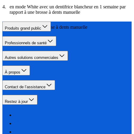
en mode White avec un dentifrice blancheur en 1 semaine par
rapport à une brosse à dents manuelle
par rapport à une brosse à dents manuelle
Produits grand public
Professionnels de santé
Autres solutions commerciales
À propos
Contact de l’assistance
Restez à jour