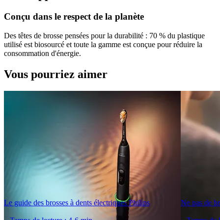
Conçu dans le respect de la planète
Des têtes de brosse pensées pour la durabilité : 70 % du plastique
utilisé est biosourcé et toute la gamme est conçue pour réduire la
consommation d'énergie.
Vous pourriez aimer
Le guide des brosses à dents électriques Philips
Ne pas de br