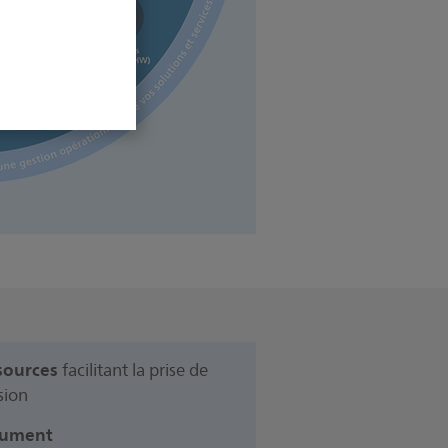
sources
facilitant la prise de
sion
ument