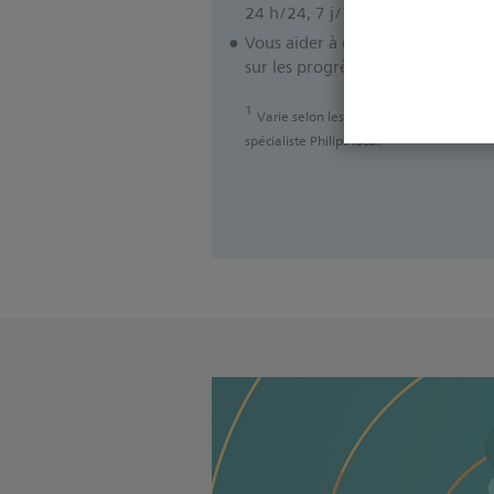
1
24 h/24, 7 j/7 si nécessaire
Vous aider à garder une longueu
sur les progrès cliniques
1
Varie selon les marchés. Veuillez consul
spécialiste Philips local.