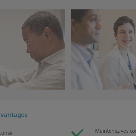
avantages
Maintenez vos con
curité