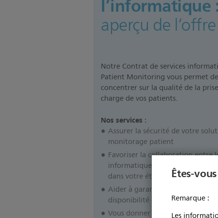
l’informatique 
aperçu de l’offr
Notre Contrat de services informat
Patient Monitoring vous permet de
concentrer sur la qualité de la pris
charge de vos patients.
Nos services
:
Assurer la sécurité de votre solu
monitorage patient
Favoriser la collaboration entre 
informatiques et les équipes bio
Êtes-vous
dans votre établissement de san
Aider à garantir des niveaux élev
Remarque :
disponibilité de l’équipement
Vous donner accès à l’assistance 
Les informatio