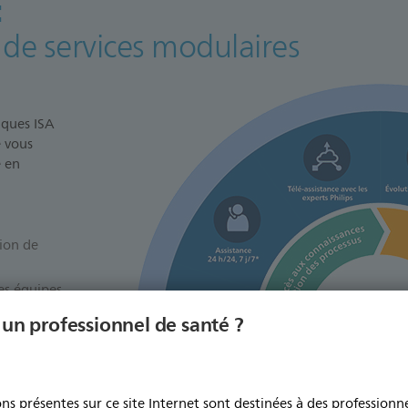
:
e de services modulaires
iques ISA
 vous
e en
tion de
les équipes
médicales
 un professionnel de santé ?
té
és de
d’experts
ns présentes sur ce site Internet sont destinées à des professionne