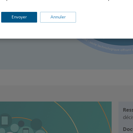
r d’avance
Envoyer
Annuler
ter votre
Res
déci
Doc