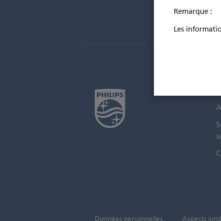
Remarque :
Les informatio
C
A
S
s
C
Données personnelles
Aspects juri