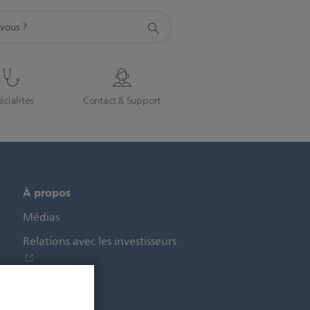
écialités
Contact & Support
À propos
Médias
Relations avec les investisseurs
Carrières
Plus