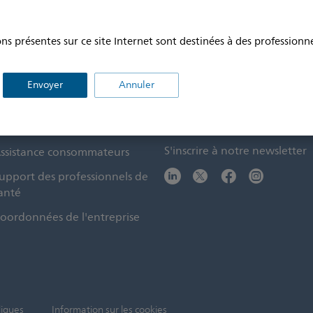
ns présentes sur ce site Internet sont destinées à des professionne
Envoyer
Annuler
ontact et support
Restez à jour
S'inscrire à notre newsletter
ssistance consommateurs
upport des professionnels de
anté
oordonnées de l'entreprise
diques
Information sur les cookies