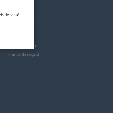
ls de santé.
Choisir le pays
France (Français)