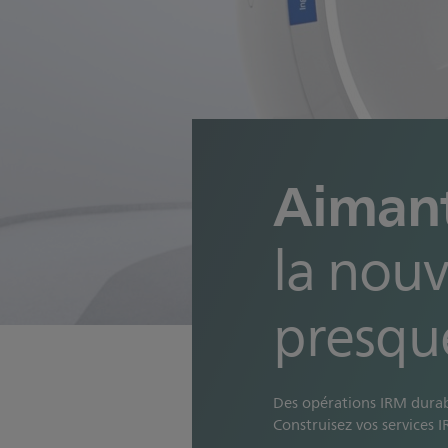
Aimant
la nouv
presqu
Des opérations IRM durab
Construisez vos services IR