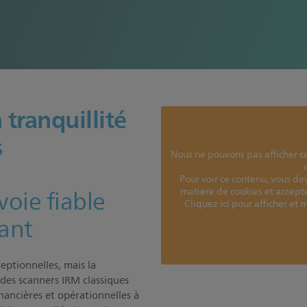
 tranquillité
s
Nous ne pouvons pas afficher c
Pour voir ce contenu, vous de
voie fiable
matière de cookies et accepte
Cliquez ici pour afficher et
vant
ceptionnelles, mais la
 des scanners IRM classiques
nancières et opérationnelles à