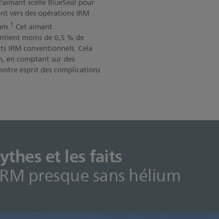
 l’aimant scellé BlueSeal pour
ent vers des opérations IRM
1
um.
Cet aimant
ontient moins de 0,5 % de
ts IRM conventionnels. Cela
on, en comptant sur des
 votre esprit des complications
thes et les faits
 IRM presque sans hélium