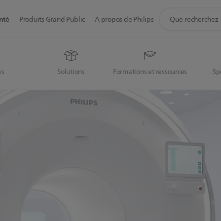
icône
nté
Produits Grand Public
A propos de Philips
de
support
de
recherche
es
Solutions
Formations et ressources
Sp