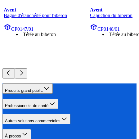
Avent
Avent
Bague d'étanchéité pour biberon
Capuchon du biberon
CP0147/01
CP0148/01
Tétée au biberon
Tétée au biber
Produits grand public
Professionnels de santé
Autres solutions commerciales
À propos