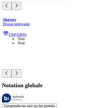
Shavers
Brosse nettoyante
CRP338/01
Noir
Noir
Notation globale
Ces évaluations sont gérées par Bazaarvoice et sont conformes à la pol
Les avis des clients exprimés sous forme d'évaluations de produits et d'
Comprendre les avis sur les produits