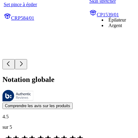
Skin stretcher
Set pince à épiler
CP1539/01
CRP584/01
Épilateur
Argent
Notation globale
Ces évaluations sont gérées par Bazaarvoice et sont conformes à la pol
Les avis des clients exprimés sous forme d'évaluations de produits et d'
Comprendre les avis sur les produits
4.5
sur 5