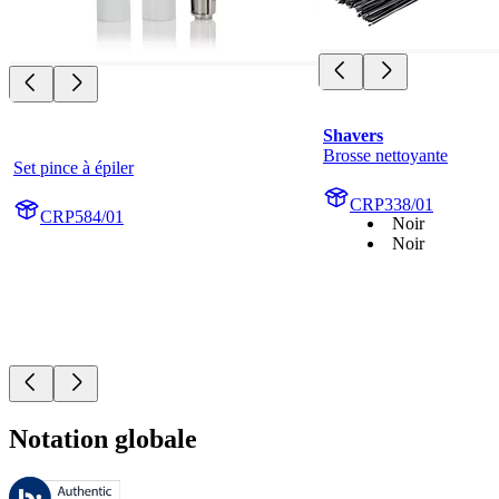
Shavers
Brosse nettoyante
Set pince à épiler
CRP338/01
CRP584/01
Noir
Noir
Notation globale
Ces évaluations sont gérées par Bazaarvoice et sont conformes à la pol