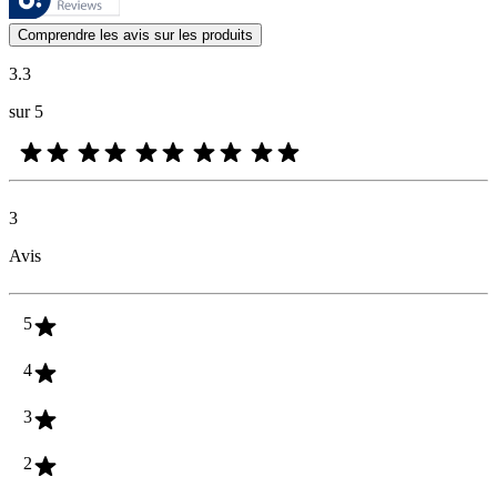
Les avis des clients exprimés sous forme d'évaluations de produits et d'
Comprendre les avis sur les produits
3.3
sur 5
3
Avis
5
4
3
2