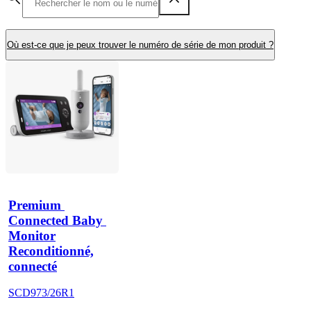
Où est-ce que je peux trouver le numéro de série de mon produit ?
Premium 
Connected Baby 
Monitor
Reconditionné,
connecté
SCD973/26R1