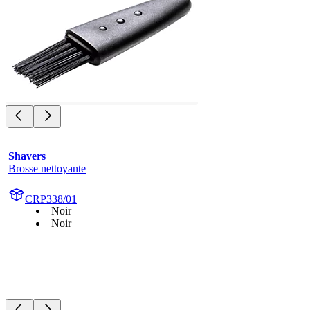
Shavers
Brosse nettoyante
CRP338/01
Noir
Noir