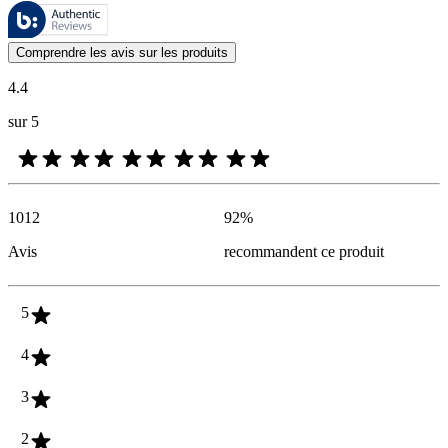
Ces évaluations sont gérées par Bazaarvoice et sont conformes à la pol
Les avis des clients exprimés sous forme d'évaluations de produits et d'
Comprendre les avis sur les produits
4.4
sur 5
1012
92
%
Avis
recommandent ce produit
5
4
3
2