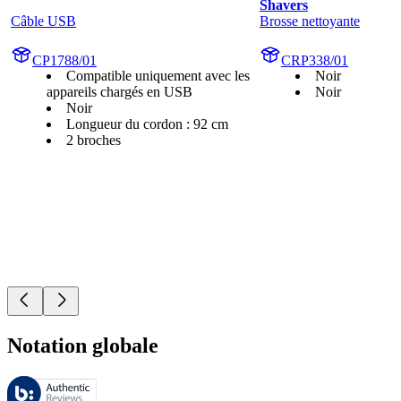
Shavers
Câble USB
Brosse nettoyante
CP1788/01
CRP338/01
Compatible uniquement avec les
Noir
appareils chargés en USB
Noir
Noir
Longueur du cordon : 92 cm
2 broches
Notation globale
Ces évaluations sont gérées par Bazaarvoice et sont conformes à la pol