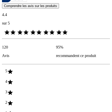
Les avis des clients exprimés sous forme d'évaluations de produits et d'
Comprendre les avis sur les produits
4.4
sur 5
120
95
%
Avis
recommandent ce produit
5
4
3
2