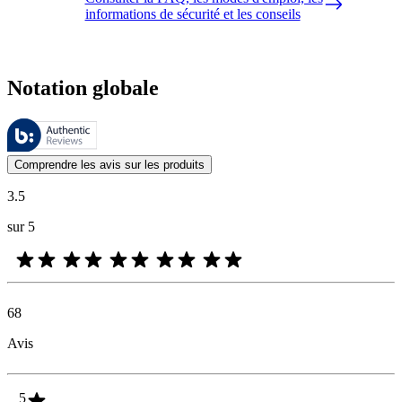
informations de sécurité et les conseils
Notation globale
Ces évaluations sont gérées par Bazaarvoice et sont conformes à la pol
Les avis des clients exprimés sous forme d'évaluations de produits et d'
Comprendre les avis sur les produits
3.5
sur 5
68
Avis
5