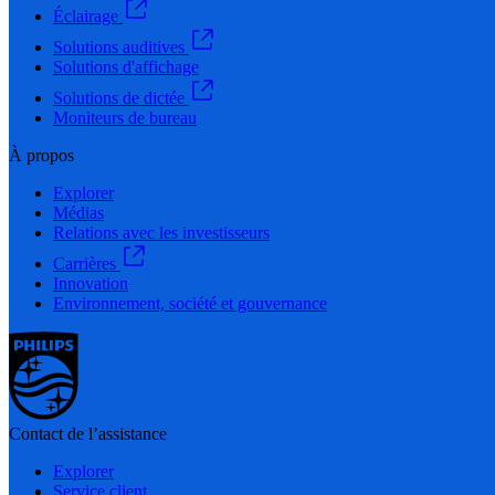
Éclairage
Solutions auditives
Solutions d'affichage
Solutions de dictée
Moniteurs de bureau
À propos
Explorer
Médias
Relations avec les investisseurs
Carrières
Innovation
Environnement, société et gouvernance
Contact de l’assistance
Explorer
Service client