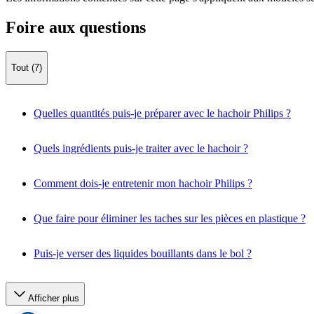
Foire aux questions
Tout (7)
Quelles quantités puis-je préparer avec le hachoir Philips ?
Quels ingrédients puis-je traiter avec le hachoir ?
Comment dois-je entretenir mon hachoir Philips ?
Que faire pour éliminer les taches sur les pièces en plastique ?
Puis-je verser des liquides bouillants dans le bol ?
Afficher plus