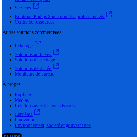
Services
Boutique Philips Santé pour les professionnels
Centre de ressources
Autres solutions commerciales
Éclairage
Solutions auditives
Solutions d'affichage
Solutions de dictée
Moniteurs de bureau
À propos
Explorer
Médias
Relations avec les investisseurs
Carrières
Innovation
Environnement, société et gouvernance