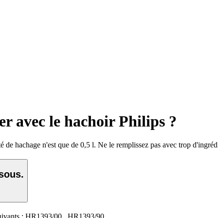
er avec le hachoir Philips ?
é de hachage n'est que de 0,5 l. Ne le remplissez pas avec trop d'ingréd
ssous.
ivants :
HR1393/00
,
HR1393/90
.